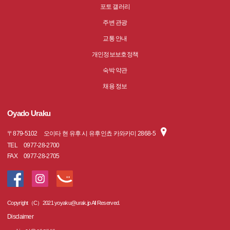
포토 갤러리
주변 관광
교통 안내
개인정보보호정책
숙박 약관
채용 정보
Oyado Uraku
〒
879-5102
오이타 현 유후 시 유후인쵸 카와카미 2868-5
TEL
0977-28-2700
FAX
0977-28-2705
Copyright（C）2021 yoyaku@urak.jp All Reserved.
Disclaimer