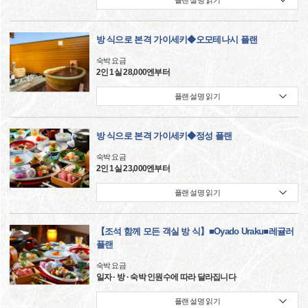
플랜 설명 읽기
방 식으로 본격 가이세키◆오모테나시 플랜
숙박 요금
2인 1실 28,000엔부터
플랜 설명 읽기
방 식으로 본격 가이세키◆정성 플랜
숙박 요금
2인 1실 23,000엔부터
플랜 설명 읽기
【조석 함께 모든 객실 방 식】■Oyado Uraku■레귤러
플랜
숙박 요금
일자 · 방 · 숙박 인원수에 따라 달라집니다
플랜 설명 읽기