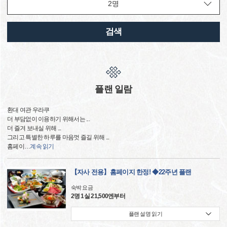
검색
플랜 일람
환대 여관 우라쿠
더 부담없이 이용하기 위해서는 ...
더 즐겨 보내실 위해 ...
그리고 특별한 하루를 마음껏 즐길 위해 ...
홈페이
…
계속 읽기
【자사 전용】홈페이지 한정! ◆22주년 플랜
숙박 요금
2명 1실 21,500엔부터
플랜 설명 읽기