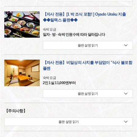
【자사 전용】[1 박 조식 포함! ] Oyado Uraku 지출
◆◆릴랙스 플랜◆◆
숙박 요금
일자 · 방 · 숙박 인원수에 따라 달라집니다
플랜 설명 읽기
【자사 전용】비일상의 사치를 부담없이 "식사 불포함
플랜
숙박 요금
2인 1실 11,000엔부터
플랜 설명 읽기
【주의사항】
플랜 설명 읽기