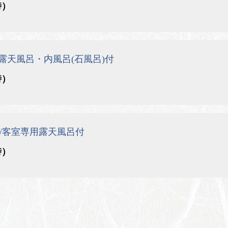
時）
畳/露天風呂・内風呂(石風呂)付
時）
畳/客室専用露天風呂付
時）