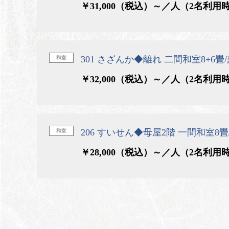
￥31,000（税込）～／人（2名利用
301 さざんか◆離れ 二間和室8+6
和室
￥32,000（税込）～／人（2名利用
206 すいせん◆母屋2階 一間和室8
和室
￥28,000（税込）～／人（2名利用