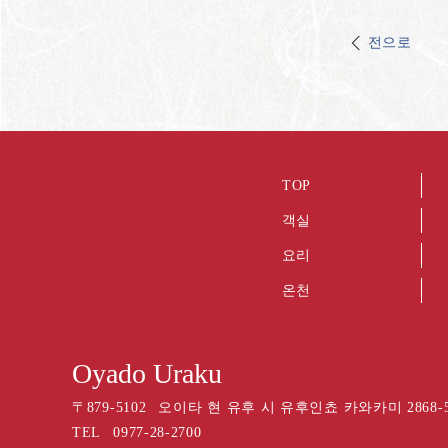
전으로
TOP
객실
요리
온천
Oyado Uraku
〒
879-5102
오이타 현 유후 시 유후인쵸 카와카미 2868-
TEL
0977-28-2700