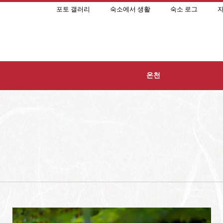
포토 갤러리
숙소에서 생활
숙소 로그
자
온천