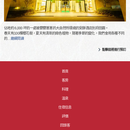
佔地約 6,000 坪的一處被鬱鬱蔥蔥的大自然所環繞的安靜酒店別府田園。
春天有100棵櫻花樹，夏天有清新的綠色植物，隨著季節的變化，我們會用各種不同
的
…
繼續閱讀
點擊這裡進行預訂
首頁
客房
料理
溫泉
住宿信息
評價
回頭客