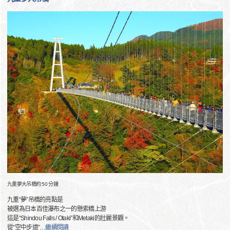
九重夢大吊橋約 50 分鐘
九重“夢”吊橋的亮點是
被選為日本百佳瀑布之一的懸索橋上游
這是“Shindou Falls / Otaki”和Metaki的壯麗景觀。
從“空中步道”
…
繼續閱讀