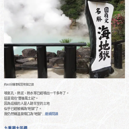
約40分鐘車程至地獄之旅
噴氣孔、熱泥、熱水等已經噴出一千多年了。
這是寫在“豐後風土記”。
因為這樣的人是人跡罕至的土地
似乎已經被稱為“地獄”了。
我仍然稱溫泉噴口為“地獄”
…
繼續閱讀
九重夢大吊橋