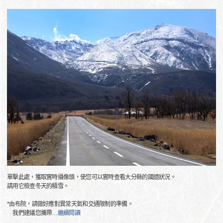
單擊此處，獲取實時攝像頭，使您可以實時查看大分縣的國道狀況。
請用它檢查冬天的積雪。
*由布院，請做好應對異常天氣和交通限制的準備。
我們建議您攜帶
…
繼續閱讀