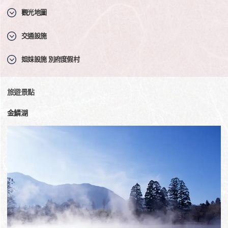
觀光地圖
交通設施
姐妹設施 別府度假村
旅遊景點
金鱗湖