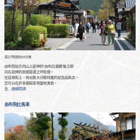
湯之坪街道約15分鐘
由布院站方向山上延伸的“由布白瀧橋”後立即
向右延伸的街道是湯之坪街道。
在這條街上，有出售大分縣特產的紀念品商店，
您可以在許多餐館享用當地美食，
全
…
繼續閱讀
由布院辻馬車