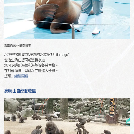
乘車約 50 分鐘到海玉
以“與動物相處”為主題的水族館“Umitamago”
包括生活在您面前豐後水道
您可以遇到海象和海豚等各種生物。
在阿蘇海灘，您可以赤腳進入沙灘。
您可
…
繼續閱讀
高崎山自然動物園