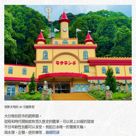
到樂天地約 30 分鐘車程
大分縣別府市的遊樂園。
從昭和時代開始就有悠久歷史的纜車，可以爬上30度的陡坡
不分年齡性別都可以享受，例如日本唯一的雙摩天輪。
與水豚、企鵝、迷你豬等
…
繼續閱讀