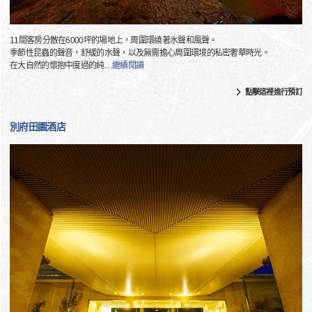
11間客房分散在6000坪的場地上，周圍環繞著水聲和風聲。
季節性昆蟲的聲音，舒緩的水聲，以及無需擔心周圍環境的私密奢華時光。
在大自然的懷抱中度過的純
…
繼續閱讀
點擊這裡進行預訂
別府田園酒店