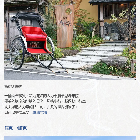
會來客棧接你
一輛面帶微笑、精力充沛的人力車將帶您湯布院
優美的速度和舒適的晃動，勝過步行，勝過騎自行車。
丈夫舉起人力車的那一刻，非凡的世界開始了。
您可以盡情享受
…
繼續閱讀
諾克 /諾克