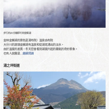
步行約20分鐘即可到金鱗湖
金林金鱗湖的景色是湯布院）溫泉由布院
大分川的源頭金鱗湖有溫泉和從湖底湧出的淡水。
由於溫度的差異，冬天您會看到湖面升起的霧氣的奇妙景象。
也有人說霧是
…
繼續閱讀
湯之坪街道