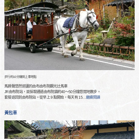
步行約10分鐘到上車地點
馬蹄聲悠然迴盪的由布由布院觀光辻馬車
JR由布院站，並採取通過由布院鎮約40〜50分鐘悠閒地散步。
套餐返回到由布院站。從早上 9 點開始，每天有 15
…
繼續閱讀
黃包車