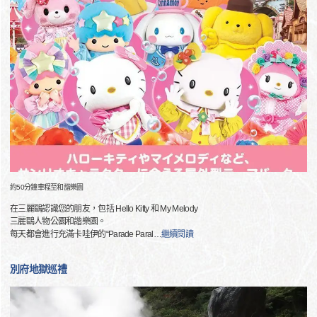
約50分鐘車程至和諧樂園
在三麗鷗認識您的朋友，包括 Hello Kitty 和 My Melody
三麗鷗人物公園和諧樂園。
每天都會進行充滿卡哇伊的“Parade Paral
…
繼續閱讀
別府地獄巡禮